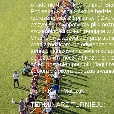
Akademię Techniki Champion Bia
Podlaska! Naszą Szkółkę będzie
reprezentować 23 piłkarzy :) Zap
wszystkich sympatyków piłki nożn
szczególności dzieci trenujące w 
Champion z wszystkich grup tren
wraz z rodzicami do odwiedzenia
turnieju i kibicowania swoim kole
podczas ich meczów! Każde z prz
dzieci dostanie upominki (flagi i ba
odbioru u spikera podczas trwania 
Trener Kamil Matczuk
TERMINARZ TURNIEJU: