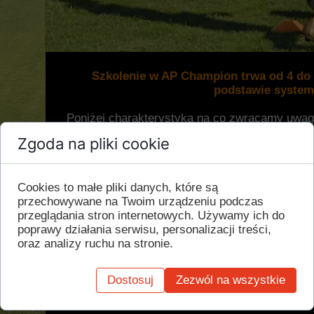
Szkolenie w AP Champion trwa od 4 do 1
podstawie system
Poniżej charakterystyka na co zwracamy uwag
zakresie piłki noż
Zgoda na pliki cookie
Etap egocentryczny I (4-7 lat, ka
Cookies to małe pliki danych, które są
-mała ilość informacji zewnętrznych od trene
przechowywane na Twoim urządzeniu podczas
- celem jest posiadanie piłki "ja i piłka", dziecko 
przeglądania stron internetowych. Używamy ich do
możliwości podania pił
poprawy działania serwisu, personalizacji treści,
- nauka odpowiedniego poruszania się w 
oraz analizy ruchu na stronie.
- bardzo duża liczba małych gier od 1x1 do 3x3, 
- trener nie ma większego wpływu na grę, jego po
zasad, których zawodnic
Dostosuj
Zezwól na wszystkie
Etap egocentryczny II (7-9 lat, 