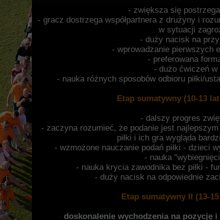
- zwiększa się postrzega
- gracz dostrzega współpartnera z drużyny i rozu
w sytuacji zagroż
- duży nacisk na przyj
- wprowadzanie pierwszych e
- preferowana forma
- dużo ćwiczeń w f
- nauka różnych sposobów odbioru piłki/ust
Etap sumatywny (10-13 lat,
- dalszy progres zwię
- zaczyna rozumieć, że podanie jest najlepszym
piłki i ich gra wygląda bard
- wzmożone nauczanie podań piłki - dzieci w
- nauka "wybiegnięci
- nauka krycia zawodnika bez piłki - f
- duży nacisk na odpowiednie zach
Etap sumatywny II (13-15 
-
doskonalenie wychodzenia na pozycję i z