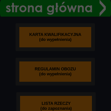
KARTA KWALIFIKACYJNA
(do wypełnienia)
REGULAMIN OBOZU
(do wypełnienia)
LISTA RZECZY
(do zapoznania)