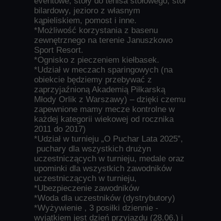
eventowe, stoły do tenisa stołowego, stół
bilardowy, jezioro z własnym
kąpieliskiem, pomost i inne.
*Możliwość korzystania z basenu
zewnętrznego na terenie Januszkowo
Sport Resort.
*Ognisko z pieczeniem kiełbasek.
*Udział w meczach sparingowych (na
obiekcie będziemy przebywać z
zaprzyjaźnioną Akademią Piłkarską
Młody Orlik z Warszawy) – dzięki czemu
zapewnione mamy mecze kontrolne w
każdej kategorii wiekowej od rocznika
2011 do 2017)
*Udział w turnieju „O Puchar Lata 2025”,
puchary dla wszystkich drużyn
uczestniczących w turnieju, medale oraz
upominki dla wszystkich zawodników
uczestniczących w turnieju,
*Ubezpieczenie zawodników
*Woda dla uczestników (dystrybutory)
*Wyżywienie , 3 posiłki dziennie -
wyjątkiem jest dzień przyjazdu (28.06.) i